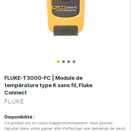
Skip
to
FLUKE-T3000-FC | Module de
the
température type K sans fil, Fluke
beginning
Connect
of
the
FLUKE
images
gallery
Disponibilité :
Ce produit est en cours d'approvisionnement. Vous pouvez
l'ajouter dans votre panier afin d'effectuer une demande de devis