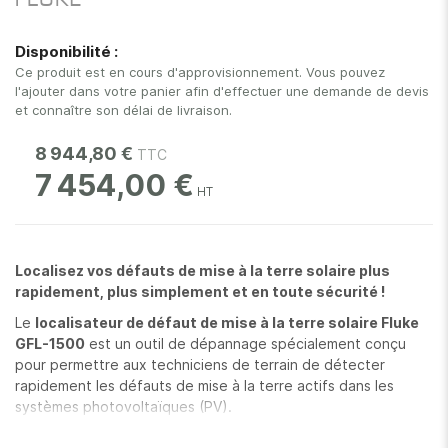
FLUKE
images
gallery
Disponibilité :
Ce produit est en cours d'approvisionnement. Vous pouvez
l'ajouter dans votre panier afin d'effectuer une demande de devis
et connaître son délai de livraison.
8 944,80 €
7 454,00 €
Localisez vos défauts de mise à la terre solaire plus
rapidement, plus simplement et en toute sécurité !
Le
localisateur de défaut de mise à la terre solaire Fluke
GFL-1500
est un outil de dépannage spécialement conçu
pour permettre aux techniciens de terrain de détecter
rapidement les défauts de mise à la terre actifs dans les
systèmes photovoltaïques (PV).
Composé d’un
émetteur
, d’un
récepteur
et d’une
pince de