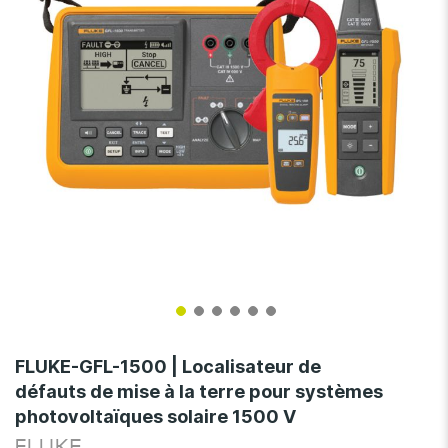
gallery
Skip
to
FLUKE-GFL-1500 | Localisateur de
the
défauts de mise à la terre pour systèmes
beginning
photovoltaïques solaire 1500 V
of
the