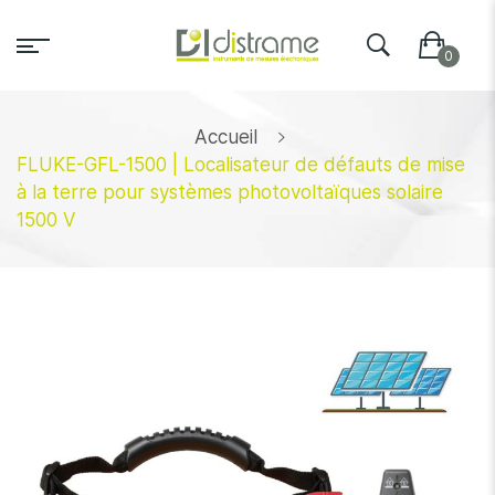
Accueil
FLUKE-GFL-1500 | Localisateur de défauts de mise
à la terre pour systèmes photovoltaïques solaire
1500 V
Skip
to
the
end
of
the
images