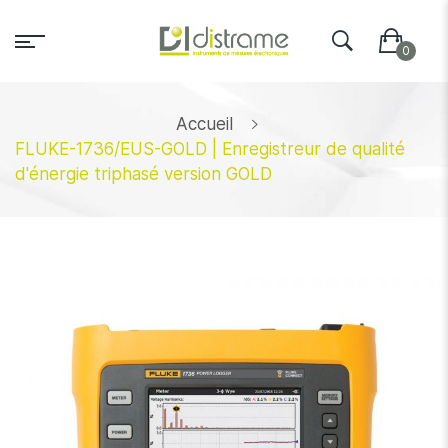
Accueil
FLUKE-1736/EUS-GOLD | Enregistreur de qualité
d'énergie triphasé version GOLD
Skip
to
the
end
of
the
images
gallery