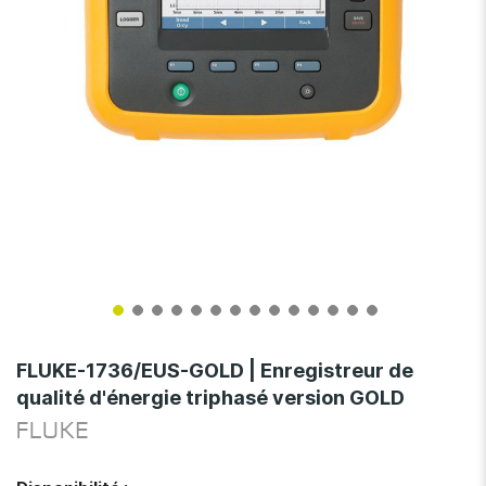
Skip
to
FLUKE-1736/EUS-GOLD | Enregistreur de
the
qualité d'énergie triphasé version GOLD
beginning
of
FLUKE
the
images