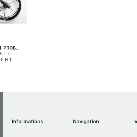
FLK-9MM/20M-PROBE | Sonde De Caméra Ø 9 Mm Longueur 20 M (bobine) Pour DS70x
 €
 €
Informations
Navigation