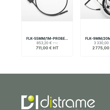
FLK-55MM/1M-PROBE | Sonde De Caméra Ø 5,5 Mm Longueur 1 M Pour DS70x
853,20 €
3 330,00
711,00 €
2 775,00