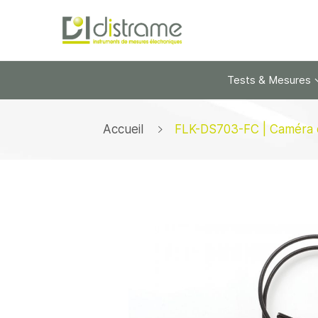
Tests & Mesures
Accueil
FLK-DS703-FC | Caméra d
Skip
to
the
end
of
the