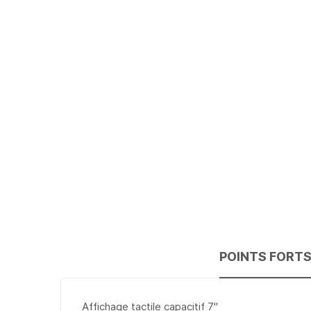
to
the
beginning
of
the
images
gallery
POINTS FORT
Affichage tactile capacitif 7''