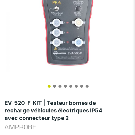
Skip
to
EV-520-F-KIT | Testeur bornes de
the
recharge véhicules électriques IP54
beginning
avec connecteur type 2
of
the
AMPROBE
images