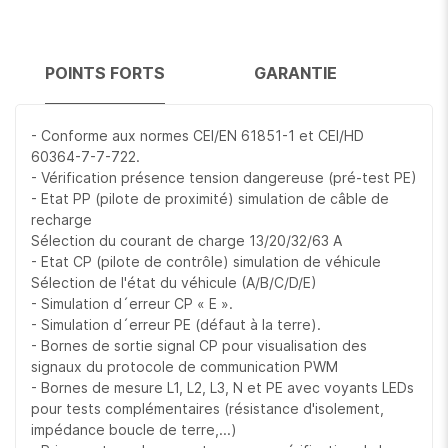
impédance boucle de terre,...)
- Prise secteur charge externe pour vérification du bon
fonctionnement du compteur de puissance
POINTS FORTS
GARANTIE
D
- Protection IP54 contre les poussières et les projections
d'eau.
- Câble de test EVC-20 en standard pour station de charge
- Conforme aux normes CEI/EN 61851-1 et CEI/HD
type 2
60364-7-7-722.
- Câble de test EVC-13 pour station de charge type 1
- Vérification présence tension dangereuse (pré-test PE)
(option)
- Etat PP (pilote de proximité) simulation de câble de
recharge
Sélection du courant de charge 13/20/32/63 A
- Etat CP (pilote de contrôle) simulation de véhicule
Sélection de l'état du véhicule (A/B/C/D/E)
- Simulation d´erreur CP « E ».
- Simulation d´erreur PE (défaut à la terre).
- Bornes de sortie signal CP pour visualisation des
signaux du protocole de communication PWM
- Bornes de mesure L1, L2, L3, N et PE avec voyants LEDs
pour tests complémentaires (résistance d'isolement,
impédance boucle de terre,...)