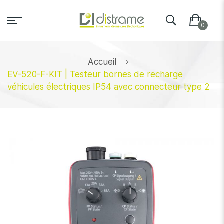
Accueil
EV-520-F-KIT | Testeur bornes de recharge
véhicules électriques IP54 avec connecteur type 2
Skip
to
the
end
of
the
images
gallery