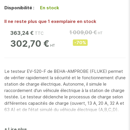
gallery
Disponibilité :
En stock
Il ne reste plus que 1 exemplaire en stock
1 009,00 €
363,24 €
302,70 €
-70%
Le testeur EV-520-F de BEHA-AMPROBE (FLUKE) permet
de vérifier rapidement la sécurité et le fonctionnement d'une
station de charge électrique. Autonome, il simule le
raccordement d'un véhicule électrique à la station de charge
testée. Le testeur déclenche le processus de charge selon
différentes capacités de charge (ouvert, 13 A, 20 A, 32 A et
63 A) et de l'état simulé du véhicule électrique (A,B,C,D).
Le testeur facilite en plus l'accès aux bornes de charge L1,
L2, L3, N, PE et aux bornes de signal CP auxquelles des
équipements de mesures supplémentaires peuvent être
+ Lire plus