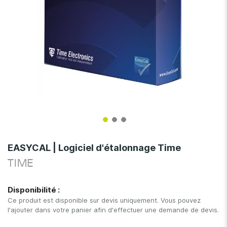
Skip
to
EASYCAL | Logiciel d'étalonnage Time
the
TIME
beginning
of
the
Disponibilité :
images
Ce produit est disponible sur devis uniquement. Vous pouvez
gallery
l'ajouter dans votre panier afin d'effectuer une demande de devis.