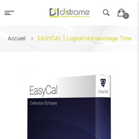
Accueil
EASYCAL | Logiciel d'étalonnage Time
Skip
to
the
end
of
the
images
gallery