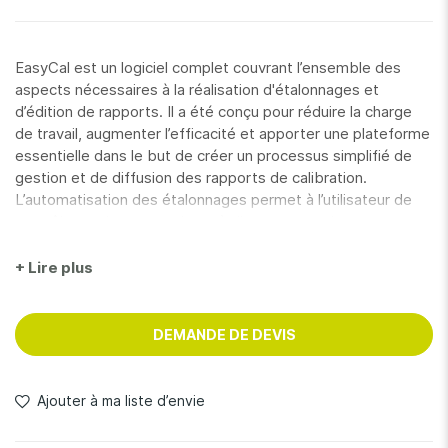
EasyCal est un logiciel complet couvrant l’ensemble des
aspects nécessaires à la réalisation d'étalonnages et
d’édition de rapports. Il a été conçu pour réduire la charge
de travail, augmenter l’efficacité et apporter une plateforme
essentielle dans le but de créer un processus simplifié de
gestion et de diffusion des rapports de calibration.
L’automatisation des étalonnages permet à l’utilisateur de
contrôler et de communiquer à distance avec les
calibrateurs et les multimètres compatibles. Les fonctions
et les contrôles conviviaux et intuitifs aident à diminuer le
+ Lire plus
temps de travail dans le processus de calibration. EasyCal
peut également récupérer des valeurs ou des données
issues d’appareils compatibles tels que les instruments de
DEMANDE DE DEVIS
process ou de pression Time Electronics, et peut être utilisé
avec des instruments externes tels que des puits secs.
• Communique avec les calibrateurs, les multimètres, les
Ajouter à ma liste d’envie
bancs de mesure
• Automatisation des étalonnages