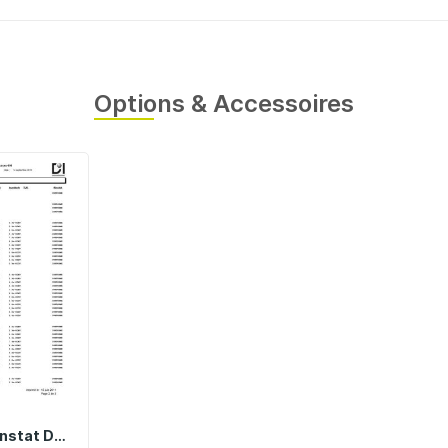
Options & Accessoires
PV-DR04 | Constat De Vérification Pour Boîte À Décades DR04