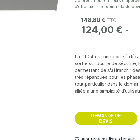
Ce produit est en cours d'approv
d'effectuer une demande de devis 
148,80 €
124,00 €
La DR04 est une boîte à déc
sortie sur douille de sécurité,
permettant de s'affranchir de
très répandues pour les phases
tout particulier dans le domai
alliée à une simplicité d'utilisa
DEMANDE DE
DEVIS
Ajouter à ma liste d’envie