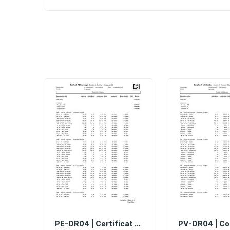
PE-DR04 | Certificat D'étalonnage Pour Boîte À Décades DR04