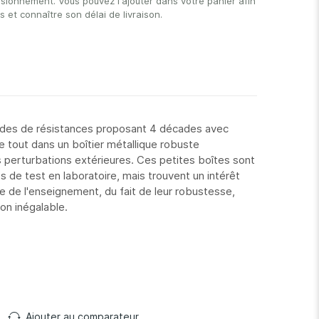
isionnement. Vous pouvez l'ajouter dans votre panier afin
et connaître son délai de livraison.
ades de résistances proposant 4 décades avec
 le tout dans un boîtier métallique robuste
s perturbations extérieures. Ces petites boîtes sont
 de test en laboratoire, mais trouvent un intérêt
ne de l'enseignement, du fait de leur robustesse,
tion inégalable.
Ajouter au comparateur