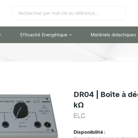
Efficacité Energétique
Matériels didactiques
DR04 | Boîte à dé
kΩ
ELC
Disponibilité :