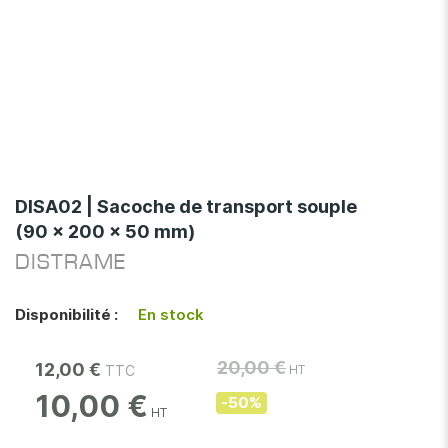
Skip
to
DISA02 | Sacoche de transport souple
the
(90 x 200 x 50 mm)
beginning
of
DISTRAME
the
images
Disponibilité :
En stock
gallery
20,00 €
12,00 €
10,00 €
-50%