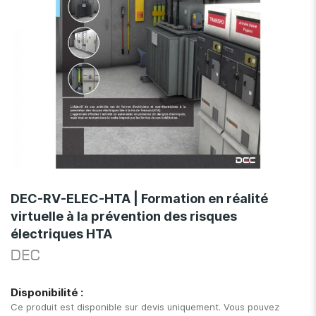
Skip
to
DEC-RV-ELEC-HTA | Formation en réalité
the
virtuelle à la prévention des risques
beginning
électriques HTA
of
the
DEC
images
gallery
Disponibilité :
Ce produit est disponible sur devis uniquement. Vous pouvez