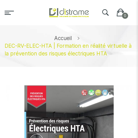
Accueil
DEC-RV-ELEC-HTA | Formation en réalité virtuelle à
la prévention des risques électriques HTA
Skip
to
the
end
of
the
images
gallery