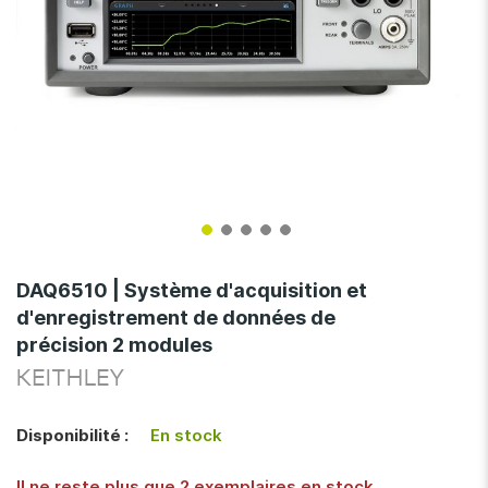
Skip
to
DAQ6510 | Système d'acquisition et
the
d'enregistrement de données de
beginning
précision 2 modules
of
the
KEITHLEY
images
gallery
Disponibilité :
En stock
Il ne reste plus que 2 exemplaires en stock