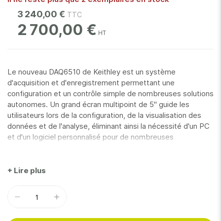
3 240,00 €
2 700,00 €
Le nouveau DAQ6510 de Keithley est un système
d'acquisition et d'enregistrement permettant une
configuration et un contrôle simple de nombreuses solutions
autonomes. Un grand écran multipoint de 5'' guide les
utilisateurs lors de la configuration, de la visualisation des
données et de l'analyse, éliminant ainsi la nécessité d'un PC
et d'un logiciel personnalisé pour de nombreuses
applications. Néanmoins, en cas d'utilisation avec un PC, un
complément de pilotes IVI et Labview et le logiciel de
contrôle d'instruments Keithley KickStart sont disponibles
+ Lire plus
pour traiter n'importe quelle application.
Avec deux emplacements et 12 types de modules
enfichables disponibles pour la commutation et le contrôle, il
est possible de construire un système qui peut mesurer ou