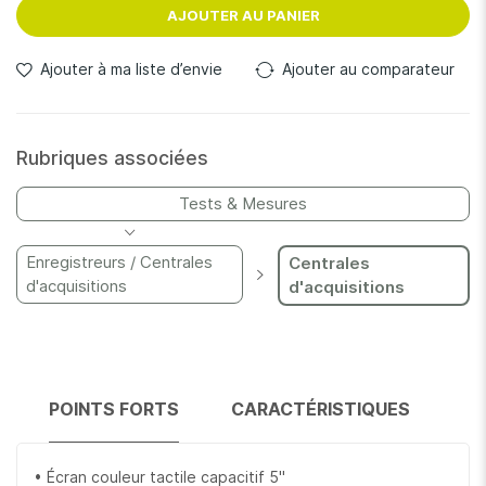
contrôler jusqu'à 80 dispositifs sous test (DUT) dans une
AJOUTER AU PANIER
configuration de multiplexage.
Ajouter à ma liste d’envie
Ajouter au comparateur
Rubriques associées
Tests & Mesures
Enregistreurs / Centrales
Centrales
d'acquisitions
d'acquisitions
POINTS FORTS
CARACTÉRISTIQUES
• Écran couleur tactile capacitif 5''