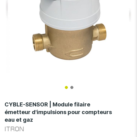
Skip
to
CYBLE-SENSOR | Module filaire
the
émetteur d'impulsions pour compteurs
beginning
eau et gaz
of
the
ITRON
images