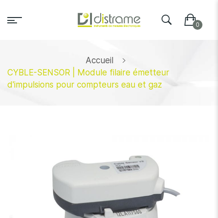
Accueil
CYBLE-SENSOR | Module filaire émetteur
d'impulsions pour compteurs eau et gaz
Skip
to
the
end
of
the
images
gallery