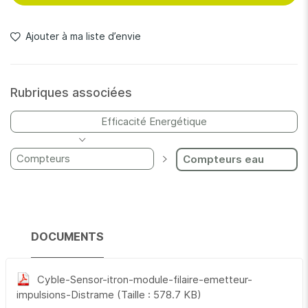
quantité d’eau ou de gaz écoulée dans le sens aller (Signal
BF), l’électronique de l’émetteur tenant compte du sens de
l’écoulement du flux. Il garantit l’adéquation parfaite entre
Ajouter à ma liste d’envie
l’index du compteur et l’information transmise à distance,
ces données étant essentielles pour une utilisation dans les
applications de facturation.
Rubriques associées
Efficacité Energétique
Compteurs
Compteurs eau
DOCUMENTS
Cyble-Sensor-itron-module-filaire-emetteur-
impulsions-Distrame
(Taille : 578.7 KB)