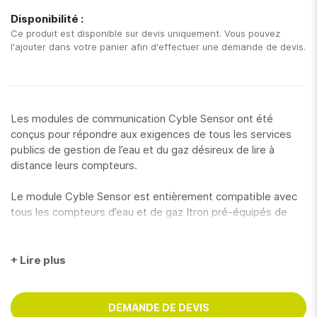
gallery
Disponibilité :
Ce produit est disponible sur devis uniquement. Vous pouvez
l'ajouter dans votre panier afin d'effectuer une demande de devis.
Les modules de communication Cyble Sensor ont été
conçus pour répondre aux exigences de tous les services
publics de gestion de l’eau et du gaz désireux de lire à
distance leurs compteurs.
Le module Cyble Sensor est entièrement compatible avec
tous les compteurs d’eau et de gaz Itron pré-équipés de
l’aiguille cible. Il peut être facilement installé sur des
compteurs déjà sur le terrain. Nul besoin de casser ou de
démonter le joint du compteur ou du totalisateur pour
+ Lire plus
connecter le module.
Le signal transmis à distance correspond strictement à la
DEMANDE DE DEVIS