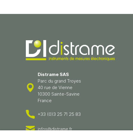
Distrame SAS
Parc du grand Troyes
40 rue de Vienne
10300 Sainte-Savine
France
+33 (0)3 25 71 25 83
infos@distrame.fr