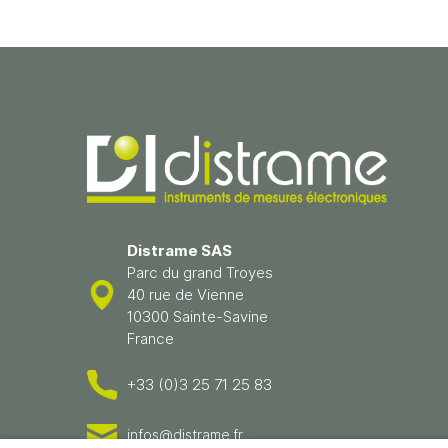
Distrame SAS
Parc du grand Troyes
40 rue de Vienne
10300 Sainte-Savine
France
+33 (0)3 25 71 25 83
infos@distrame.fr