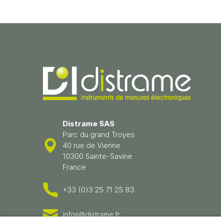
Distrame SAS
Parc du grand Troyes
40 rue de Vienne
10300 Sainte-Savine
France
+33 (0)3 25 71 25 83
infos@distrame.fr