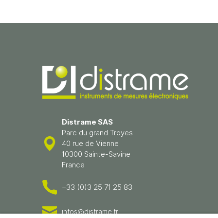
Distrame SAS
Parc du grand Troyes
40 rue de Vienne
10300 Sainte-Savine
France
+33 (0)3 25 71 25 83
infos@distrame.fr