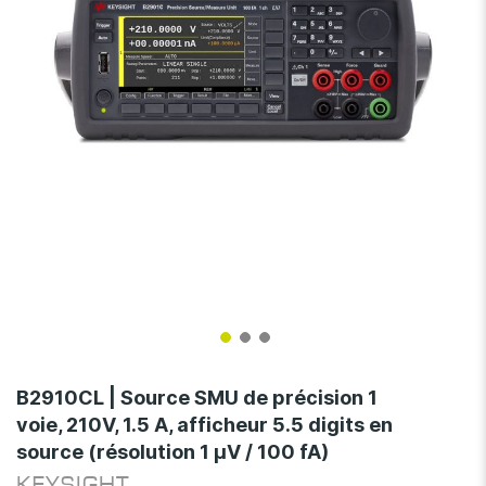
gallery
Skip
to
B2910CL | Source SMU de précision 1
the
voie, 210V, 1.5 A, afficheur 5.5 digits en
beginning
source (résolution 1 µV / 100 fA)
of
the