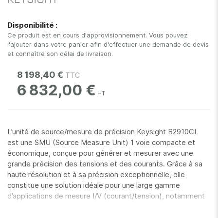
KEYSIGHT
images
gallery
Disponibilité :
Ce produit est en cours d'approvisionnement. Vous pouvez
l'ajouter dans votre panier afin d'effectuer une demande de devis
et connaître son délai de livraison.
8 198,40 €
6 832,00 €
L’unité de source/mesure de précision Keysight B2910CL
est une SMU (Source Measure Unit) 1 voie compacte et
économique, conçue pour générer et mesurer avec une
grande précision des tensions et des courants. Grâce à sa
haute résolution et à sa précision exceptionnelle, elle
constitue une solution idéale pour une large gamme
d’applications de mesure I/V (courant/tension), notamment
la caractérisation de composants, le test et le débogage.
La B2910CL peut fournir jusqu’à ±210 V, ±1,5 A en courant