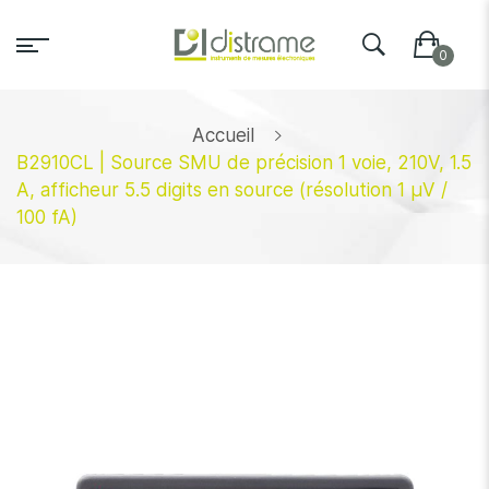
Accueil
B2910CL | Source SMU de précision 1 voie, 210V, 1.5
A, afficheur 5.5 digits en source (résolution 1 µV /
100 fA)
Skip
to
the
end
of
the
images