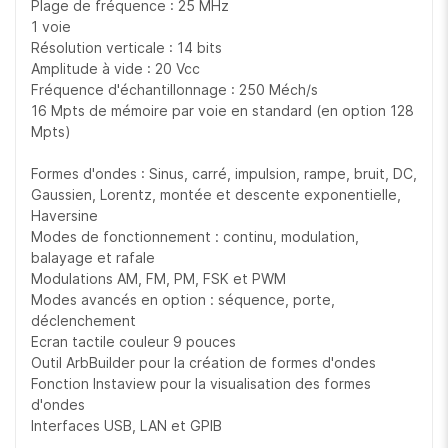
Gaussien, Lorentz, montée et descente exponentielle,
Plage de fréquence : 25 MHz
Haversine
1 voie
- Modes de fonctionnement : continu, modulation, balayage
Résolution verticale : 14 bits
et rafale
Amplitude à vide : 20 Vcc
- Modulations AM, FM, PM, FSK et PWM
Fréquence d'échantillonnage : 250 Méch/s
- Modes avancés en option : séquence, porte,
16 Mpts de mémoire par voie en standard (en option 128
déclenchement
Mpts)
- Ecran tactile couleur 9 pouces
Formes d'ondes : Sinus, carré, impulsion, rampe, bruit, DC,
- Outil ArbBuilder pour la création de formes d'ondes
Gaussien, Lorentz, montée et descente exponentielle,
- Fonction Instaview pour la visualisation des formes
Haversine
d'ondes
Modes de fonctionnement : continu, modulation,
- Interfaces USB, LAN et GPIB
balayage et rafale
Modulations AM, FM, PM, FSK et PWM
Modes avancés en option : séquence, porte,
déclenchement
Ecran tactile couleur 9 pouces
Outil ArbBuilder pour la création de formes d'ondes
Fonction Instaview pour la visualisation des formes
d'ondes
Interfaces USB, LAN et GPIB