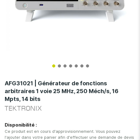
Skip
to
AFG31021 | Générateur de fonctions
the
arbitraires 1 voie 25 MHz, 250 Méch/s, 16
beginning
Mpts, 14 bits
of
the
TEKTRONIX
images
gallery
Disponibilité :
Ce produit est en cours d'approvisionnement. Vous pouvez
l'ajouter dans votre panier afin d'effectuer une demande de devis