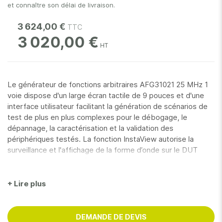
et connaître son délai de livraison.
3 624,00 €
3 020,00 €
Le générateur de fonctions arbitraires AFG31021 25 MHz 1
voie dispose d'un large écran tactile de 9 pouces et d'une
interface utilisateur facilitant la génération de scénarios de
test de plus en plus complexes pour le débogage, le
dépannage, la caractérisation et la validation des
périphériques testés. La fonction InstaView autorise la
surveillance et l'affichage de la forme d’onde sur le DUT
sans avoir besoin de câbles ou d’instruments
supplémentaires, tandis que l'outil ArbBuilder permet aux
utilisateurs de créer et d’éditer des formes d’onde
+ Lire plus
arbitraires directement sur l’instrument.
Le générateur offre aussi un mode avancé en option qui
DEMANDE DE DEVIS