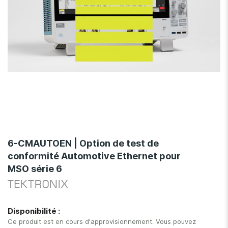
Skip
to
6-CMAUTOEN | Option de test de
the
conformité Automotive Ethernet pour
beginning
MSO série 6
of
the
TEKTRONIX
images
gallery
Disponibilité :
Ce produit est en cours d'approvisionnement. Vous pouvez