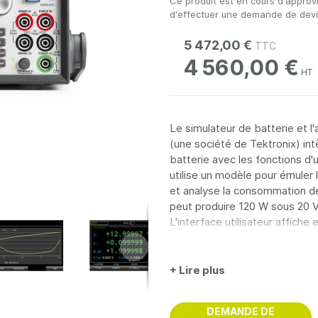
Ce produit est en cours d'approv
d'effectuer une demande de devis 
5 472,00 €
4 560,00 €
Le simulateur de batterie et l
(une société de Tektronix) int
batterie avec les fonctions d'
utilise un modèle pour émuler 
et analyse la consommation de
peut produire 120 W sous 20 V 
L'interface utilisateur affiche 
Ces fonctionnalités offrent la 
d'essai et les systèmes de tes
mode liste, des déclencheurs e
+ Lire plus
pour minimiser le temps de te
DEMANDE DE
PRINCIPALES CARACTÉRISTI