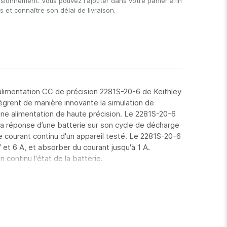
isionnement. Vous pouvez l'ajouter dans votre panier afin
et connaître son délai de livraison.
'alimentation CC de précision 2281S-20-6 de Keithley
ègrent de manière innovante la simulation de
une alimentation de haute précision. Le 2281S-20-6
la réponse d’une batterie sur son cycle de décharge
 courant continu d'un appareil testé. Le 2281S-20-6
et 6 A, et absorber du courant jusqu'à 1 A.
en continu l'état de la batterie.
flexibilité requise pour les applications de banc
t automatisés. De plus, le 2281S-20-6 fournit un
t d'autres fonctions d'optimisation de la vitesse
st dans les applications de test automatisées.
QUES :