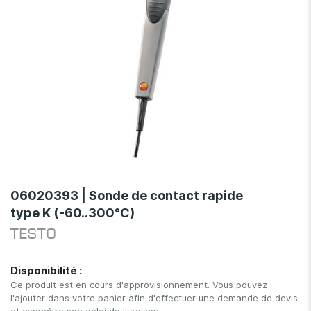
Skip
to
06020393 | Sonde de contact rapide
the
type K (-60..300°C)
beginning
of
TESTO
the
images
Disponibilité :
gallery
Ce produit est en cours d'approvisionnement. Vous pouvez
l'ajouter dans votre panier afin d'effectuer une demande de devis