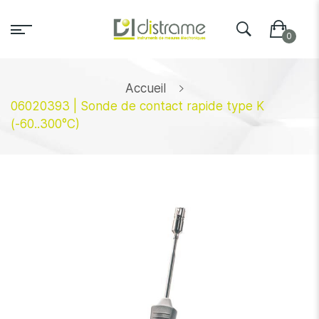
Accueil
06020393 | Sonde de contact rapide type K
(-60..300°C)
Skip
to
the
end
of
the
images
gallery