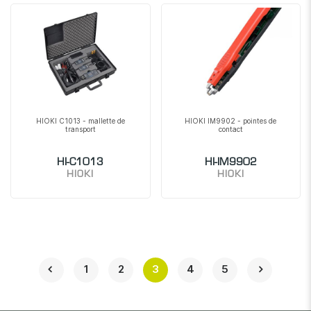
HIOKI C1013 - mallette de
HIOKI IM9902 - pointes de
transport
contact
HI-C1013
HI-IM9902
HIOKI
HIOKI
1
2
3
4
5