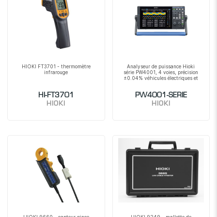
HIOKI FT3701 - thermomètre
Analyseur de puissance Hioki
infrarouge
série PW4001, 4 voies, précision
±0.04% véhicules électriques et
HI-FT3701
PW4001-SERIE
HIOKI
HIOKI