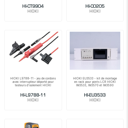
HI-CT9904
HI-C0205
HIOKI
HIOKI
HIOKI L9788-11 - jeu de cordons
HIOKI EU3533 - kit de montage
avec interrupteur déporté pour
en rack pour ponts LCR HIOKI
testeurs d’isolement HIOKI
IM3533, IM3570 et IM3590
HI-L9788-11
HI-EU3533
HIOKI
HIOKI