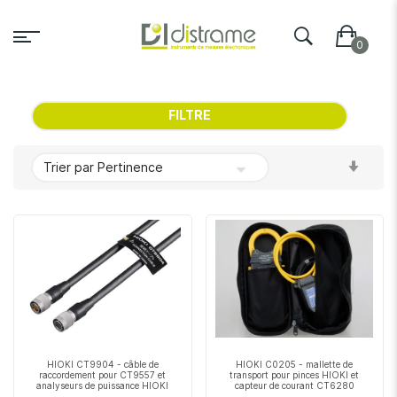
FILTRE
Par
ordr
crois
HIOKI CT9904 - câble de
HIOKI C0205 - mallette de
raccordement pour CT9557 et
transport pour pinces HIOKI et
analyseurs de puissance HIOKI
capteur de courant CT6280