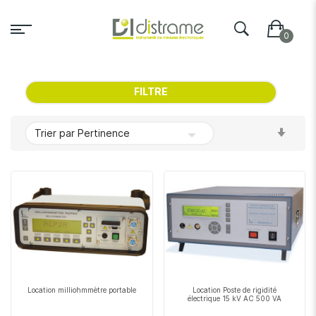
FILTRE
Par
ordr
crois
Location milliohmmètre portable
Location Poste de rigidité
électrique 15 kV AC 500 VA