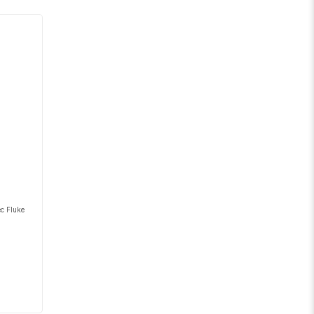
décroissant
ec Fluke