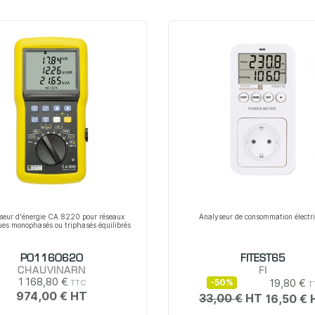
seur d'énergie CA 8220 pour réseaux
Analyseur de consommation électr
ques monophasés ou triphasés équilibrés
P01160620
FITEST65
CHAUVINARN
FI
1 168,80 €
19,80 €
-50%
974,00 €
33,00 €
16,50 €