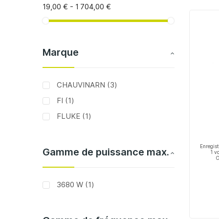
19,00 €
-
1 704,00 €
Marque
articles
CHAUVINARN
3
article
FI
1
article
FLUKE
1
Enregist
Gamme de puissance max.
1 v
C
article
3680 W
1