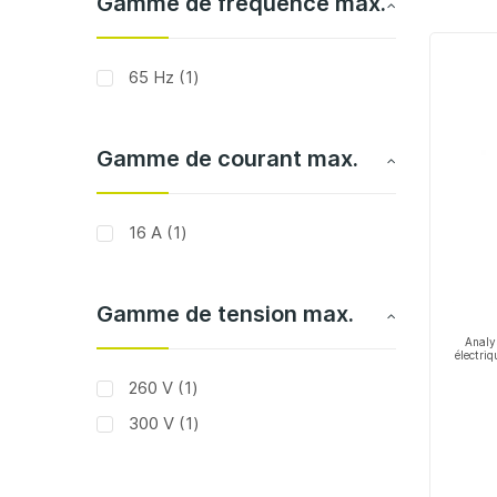
Gamme de fréquence max.
article
65 Hz
1
Gamme de courant max.
article
16 A
1
Gamme de tension max.
Analy
électri
article
260 V
1
article
300 V
1