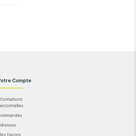
Votre Compte
nformations
ersonnelles
Commandes
dresses
es favoris