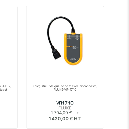
décroissant
es PEL52,
Enregistreur de qualité de tension monophasée,
ées et
FLUKE-VR-1710
VR1710
FLUKE
1 704,00 €
1 420,00 €