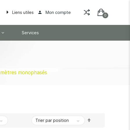
Mon compte
Liens utiles
Services
imètres monophasés
Par
ordre