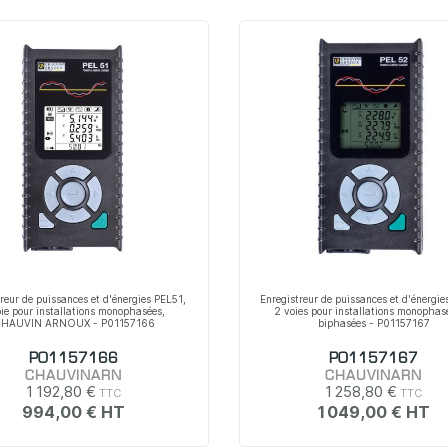
reur de puissances et d'énergies PEL51,
Enregistreur de puissances et d'énergi
oie pour installations monophasées,
2 voies pour installations monophas
HAUVIN ARNOUX - P01157166
biphasées - P01157167
P01157166
P01157167
CHAUVINARN
CHAUVINARN
1 192,80 €
1 258,80 €
994,00 €
1 049,00 €