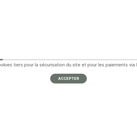
okies tiers pour la sécurisation du site et pour les paiements via 
ACCEPTER
Informations
Navigation
À propos
Nos partenaires
I
p
Nous contacter
Promotions
Mentions légales
Catalogues
A
Conditions générales de
Formations