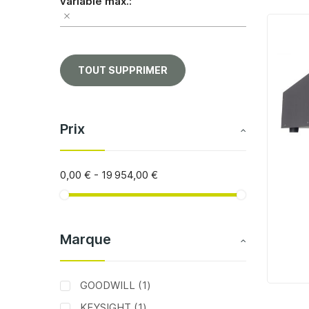
variable max.
TOUT SUPPRIMER
Prix
0,00 €
-
19 954,00 €
Marque
article
GOODWILL
1
article
KEYSIGHT
1