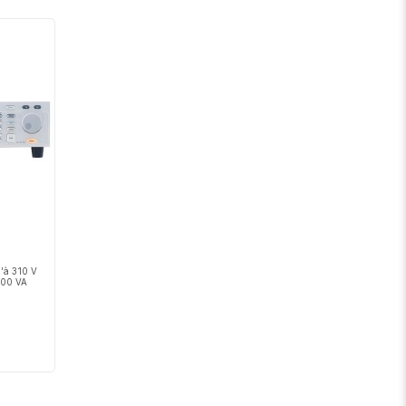
décroissant
u'à 310 V
 000 VA