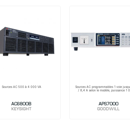
Sources AC 500 à 4 000 VA
Sources AC programmables 1 voie jusq
/ 8,4 A selon le modèle, puissance 1
AC6800B
APS7000
KEYSIGHT
GOODWILL