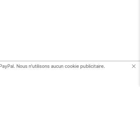
PayPal. Nous n'utilisons aucun cookie publicitaire.
Votre Compte
nformations
ersonnelles
Commandes
dresses