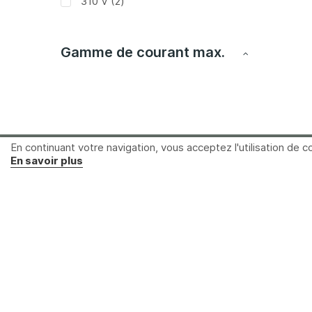
articles
310 V
2
Gamme de courant max.
article
40 A
1
article
8.4 A
1
En continuant votre navigation, vous acceptez l'utilisation de co
En savoir plus
Distrame SAS
Parc du grand Troyes
40 rue de Vienne