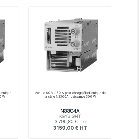
décroissant
tronique
Module 60 V / 60 A pour charge électronique de
50 W
la série N3300A, puissance 300 W
N3304A
KEYSIGHT
3 790,80 €
3 159,00 €