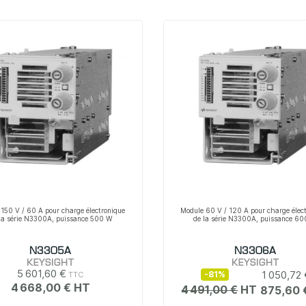
150 V / 60 A pour charge électronique
Module 60 V / 120 A pour charge élec
la série N3300A, puissance 500 W
de la série N3300A, puissance 6
N3305A
N3306A
KEYSIGHT
KEYSIGHT
5 601,60 €
1 050,72
-81%
4 668,00 €
4 491,00 €
875,60 