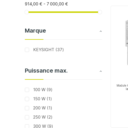
914,00 €
-
7 000,00 €
Marque
articles
KEYSIGHT
37
Puissance max.
Module 6
articles
100 W
9
l
article
150 W
1
article
200 W
1
articles
250 W
2
articles
300 W
9