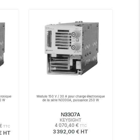
tronique
Module 150 V / 30 A pour charge électronique
00 W
de la série N3300A, puissance 250 W
N3307A
KEYSIGHT
4 070,40 €
 €
3 392,00 €
€