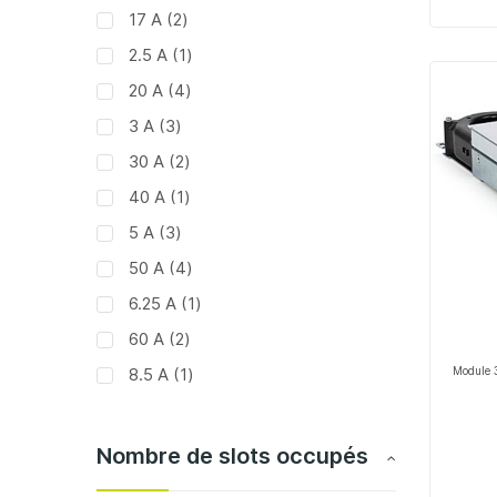
articles
17 A
2
article
2.5 A
1
articles
20 A
4
articles
3 A
3
articles
30 A
2
article
40 A
1
articles
5 A
3
articles
50 A
4
article
6.25 A
1
articles
60 A
2
article
8.5 A
1
Module 3
Nombre de slots occupés