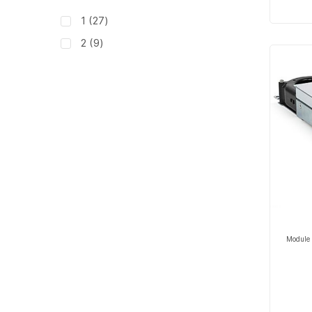
articles
1
27
articles
2
9
Module 