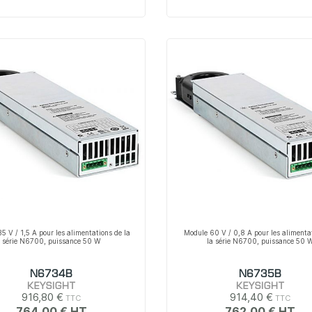
5 V / 1,5 A pour les alimentations de la
Module 60 V / 0,8 A pour les alimenta
série N6700, puissance 50 W
la série N6700, puissance 50 
N6734B
N6735B
KEYSIGHT
KEYSIGHT
916,80 €
914,40 €
764,00 €
762,00 €