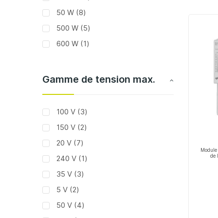
articles
50 W
8
articles
500 W
5
article
600 W
1
Gamme de tension max.
articles
100 V
3
articles
150 V
2
articles
20 V
7
Module 
de 
article
240 V
1
articles
35 V
3
articles
5 V
2
articles
50 V
4