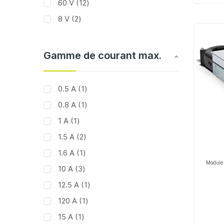
articles
60 V
12
articles
8 V
2
Gamme de courant max.
article
0.5 A
1
article
0.8 A
1
article
1 A
1
articles
1.5 A
2
article
1.6 A
1
Module 
articles
10 A
3
article
12.5 A
1
article
120 A
1
article
15 A
1