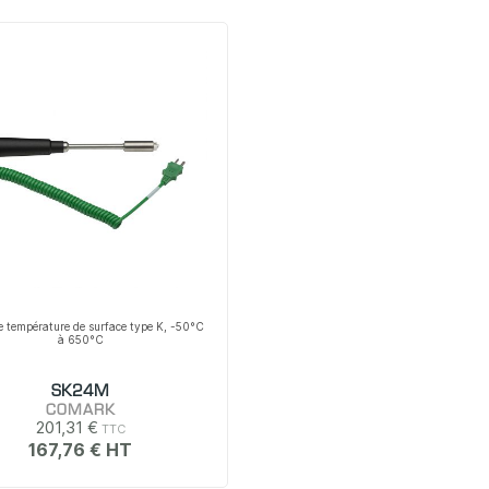
e température de surface type K, -50°C
à 650°C
SK24M
COMARK
201,31 €
167,76 €