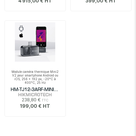
4 915,00 €
399,00 €
Module caméra thermique Mini2
V2 pour smartphone Android ou
iOS, 256 x 192 px, -20°C à
400°C, 25 Hz
HM-TJ12-3ARF-MINI2V2
HIKMICROTECH
238,80 €
199,00 €