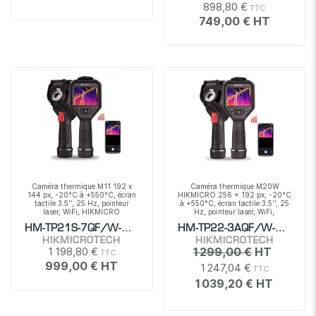
898,80 €
749,00 €
Caméra thermique M11 192 x
Caméra thermique M20W
144 px, -20°C à +550°C, écran
HIKMICRO 256 x 192 px, -20°C
tactile 3.5'', 25 Hz, pointeur
à +550°C, écran tactile 3.5'', 25
laser, WiFi, HIKMICRO
Hz, pointeur laser, WiFi,
HIKMICRO
HM-TP21S-7QF/W-M11
HM-TP22-3AQF/W-M20W
HIKMICROTECH
HIKMICROTECH
1 198,80 €
1 299,00 €
999,00 €
1 247,04 €
1 039,20 €