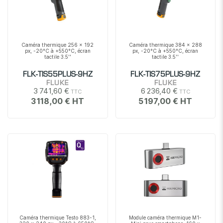
Caméra thermique 256 x 192
Caméra thermique 384 x 288
px, -20°C à +550°C, écran
px, -20°C à +550°C, écran
tactile 3.5''
tactile 3.5''
FLK-TIS55PLUS-9HZ
FLK-TIS75PLUS-9HZ
FLUKE
FLUKE
3 741,60 €
6 236,40 €
3 118,00 €
5 197,00 €
Caméra thermique Testo 883-1,
Module caméra thermique M1-