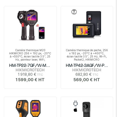
Caméra thermique M20
Caméra thermique de poche, 256
HIKMICRO 256 x 192 px, -20°C
x 192 px, -20°C à +400°C,
à +550°C, écran tactile 3.5'', 25
écran tactile 3.5'', 25 Hz, Wi-Fi,
Hz, pointeur laser, WiFi,
Pocket2, HIKMICRO
HIKMICRO
HM-TP22-7QF/W-M20
HM-TP42-3AQF/W-POCKE
HIKMICROTECH
HIKMICROTECH
1 918,80 €
682,80 €
1 599,00 €
569,00 €