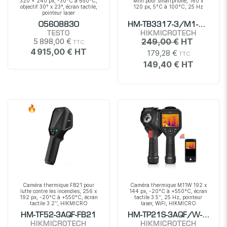
320 x 240 px, -30°C à 650°C,
Mini pour smartphone, 160 x
objectif 30° x 23°, écran tactile,
120 px, 5°C à 100°C, 25 Hz
pointeur laser
05608830
HM-TB3317-3/M1-MINI
TESTO
HIKMICROTECH
5 898,00 €
249,00 €
4 915,00 €
179,28 €
149,40 €
Caméra thermique FB21 pour
Caméra thermique M11W 192 x
lutte contre les incendies, 256 x
144 px, -20°C à +550°C, écran
192 px, -20°C à +550°C, écran
tactile 3.5'', 25 Hz, pointeur
tactile 3.2'', HIKMICRO
laser, WiFi, HIKMICRO
HM-TF52-3AQF-FB21
HM-TP21S-3AQF/W-M11W
HIKMICROTECH
HIKMICROTECH