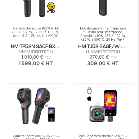
Caméra thermique BX20 ATEX
Module caméra thermique sans
256 x 192 px, -20°C à +550°C,
fil MiniX pour smartphone,
écran 3.2'', 25 Hz, HIKMICRO
Android ou iOS, 256 x 192 px,
-20°C à 550°C, 25 Hz, Wi-Fi
HM-TP52N-3AQF-BX20
HM-TJ52-3AQF/W-MINI
HIKMICROTECH
HIKMICROTECH
1 918,80 €
370,80 €
1 599,00 €
309,00 €
Caméra thermique B20S 256 x
Module caméra thermique Mini 2