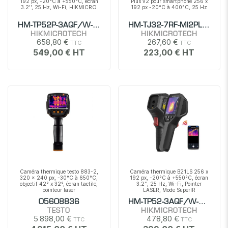
192 px, -20°C à +550°C, écran
Plus v2 pour smartphone 256 x
3.2'', 25 Hz, Wi-Fi, HIKMICRO
192 px -20°C à 400°C, 25 Hz
HM-TP52P-3AQF/W-B20S
HM-TJ32-7RF-MI2PLV2
HIKMICROTECH
HIKMICROTECH
658,80 €
267,60 €
549,00 €
223,00 €
Caméra thermique testo 883-2,
Caméra thermique B21LS 256 x
320 x 240 px, -30°C à 650°C,
192 px, -20°C à +550°C, écran
objectif 42° x 32°, écran tactile,
3.2'', 25 Hz, Wi-Fi, Pointer
pointeur laser
LASER, Mode SuperIR
05608836
HM-TP52-3AQF/W-B21LS
TESTO
HIKMICROTECH
5 898,00 €
478,80 €