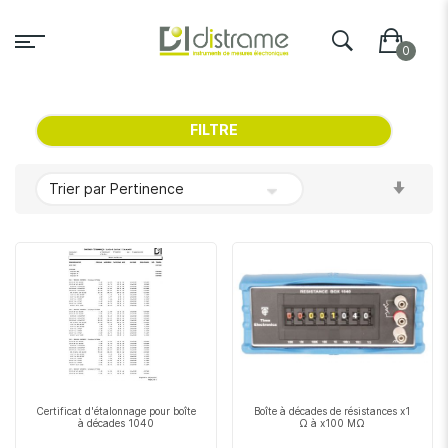
FILTRE
Par
ordr
crois
Certificat d'étalonnage pour boîte
Boîte à décades de résistances x1
à décades 1040
Ω à x100 MΩ