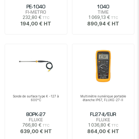
PE-1040
1040
FI-METRO
TIME
232,80 €
1 069,13 €
194,00 €
890,94 €
Sonde de surface type K -127 à
Multimètre numérique portable
600°C
étanche IP67, FLUKE-27-II
80PK-27
FL27-II/EUR
FLUKE
FLUKE
766,80 €
1 036,80 €
639,00 €
864,00 €