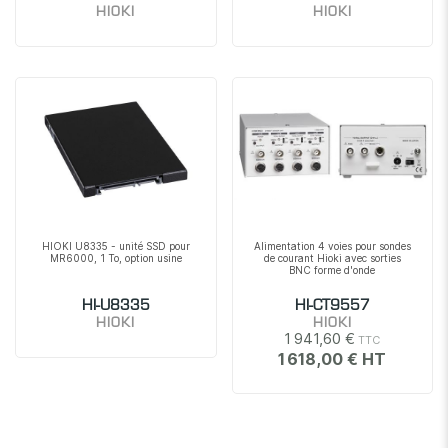
HIOKI
HIOKI
HIOKI U8335 - unité SSD pour
Alimentation 4 voies pour sondes
MR6000, 1 To, option usine
de courant Hioki avec sorties
BNC forme d'onde
HI-U8335
HI-CT9557
HIOKI
HIOKI
1 941,60 €
1 618,00 €