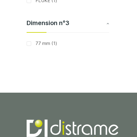
article
FLUKE
1
Dimension n°3
article
77 mm
1