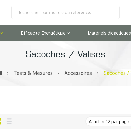
Efficacité Energétique
Matériels didactiques
Sacoches / Valises
l
Tests & Mesures
Accessoires
Sacoches / 
Grille
Liste