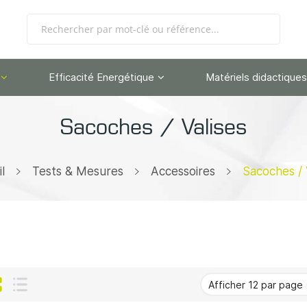
Efficacité Energétique
Matériels didactiques
Sacoches / Valises
l
Tests & Mesures
Accessoires
Sacoches / 
Grille
Liste