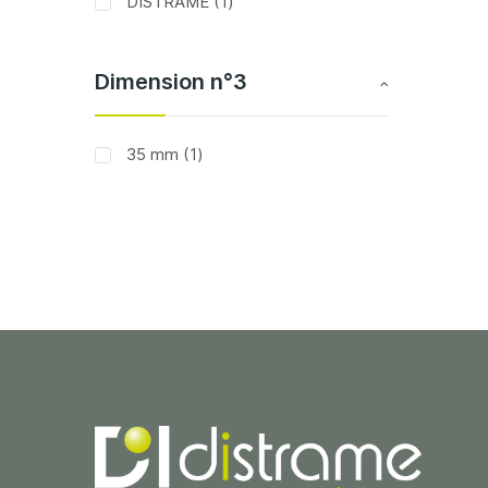
article
DISTRAME
1
Dimension n°3
article
35 mm
1