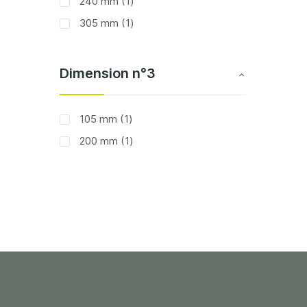
article
240 mm
1
article
305 mm
1
Dimension n°3
article
105 mm
1
article
200 mm
1