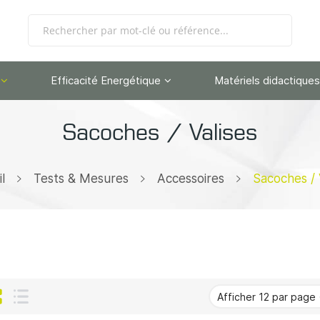
Efficacité Energétique
Matériels didactiques
Sacoches / Valises
l
Tests & Mesures
Accessoires
Sacoches / 
Grille
Liste