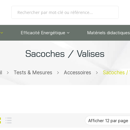
Efficacité Energétique
Matériels didactiques
Sacoches / Valises
l
Tests & Mesures
Accessoires
Sacoches / 
Grille
Liste