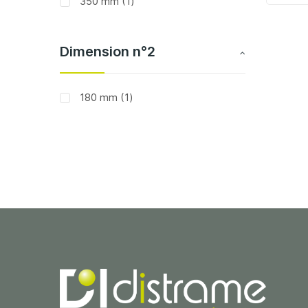
article
350 mm
1
Dimension n°2
article
180 mm
1