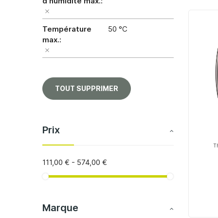
d'humidité max.
Température
50 °C
max.
TOUT SUPPRIMER
Prix
T
111,00 €
-
574,00 €
Marque