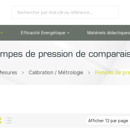
Efficacité Energétique
Matériels didactiques
mpes de pression de comparai
Mesures
Calibration / Métrologie
Pompes de pre
Grille
Liste