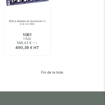
Boîte à décades de résistances x1
Ω à x1,2 MΩ
1061
TIME
588,43 €
490,36 €
Fin de la liste.