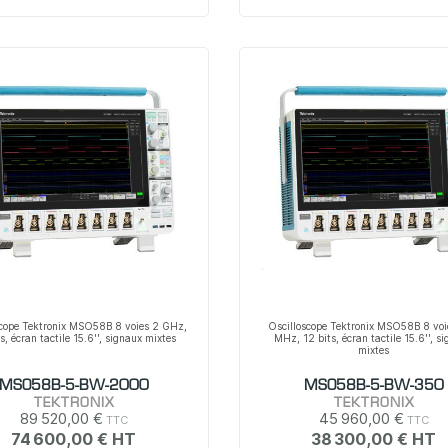
scope Tektronix MSO58B 8 voies 2 GHz,
Oscilloscope Tektronix MSO58B 8 vo
s, écran tactile 15.6'', signaux mixtes
MHz, 12 bits, écran tactile 15.6'', s
mixtes
MSO58B-5-BW-2000
MSO58B-5-BW-350
TEKTRONIX
TEKTRONIX
89 520,00 €
45 960,00 €
74 600,00 €
38 300,00 €