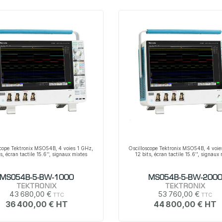
scope Tektronix MSO54B, 4 voies 1 GHz,
Oscilloscope Tektronix MSO54B, 4 voi
s, écran tactile 15.6'', signaux mixtes
12 bits, écran tactile 15.6'', signaux
MSO54B-5-BW-1000
MSO54B-5-BW-200
TEKTRONIX
TEKTRONIX
43 680,00 €
53 760,00 €
36 400,00 €
44 800,00 €