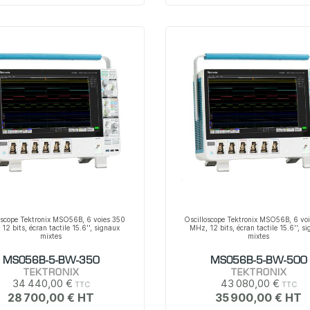
oscope Tektronix MSO56B, 6 voies 350
Oscilloscope Tektronix MSO56B, 6 vo
12 bits, écran tactile 15.6'', signaux
MHz, 12 bits, écran tactile 15.6'', s
mixtes
mixtes
MSO56B-5-BW-350
MSO56B-5-BW-500
TEKTRONIX
TEKTRONIX
34 440,00 €
43 080,00 €
28 700,00 €
35 900,00 €