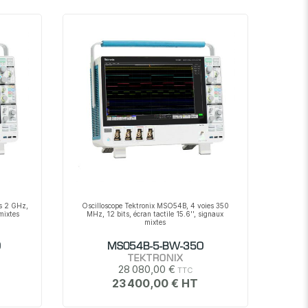
décroissant
es 2 GHz,
Oscilloscope Tektronix MSO54B, 4 voies 350
 mixtes
MHz, 12 bits, écran tactile 15.6'', signaux
mixtes
0
MSO54B-5-BW-350
TEKTRONIX
28 080,00 €
23 400,00 €