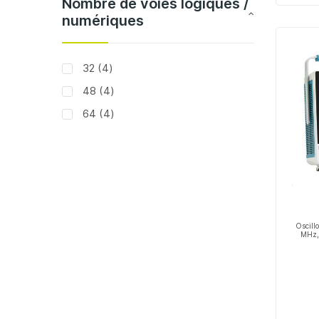
Nombre de voies logiques /
numériques
articles
32
4
articles
48
4
articles
64
4
Oscill
MHz, 