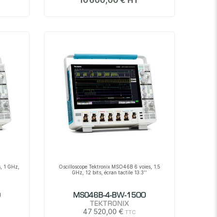
10 600,00 €
, 1 GHz,
Oscilloscope Tektronix MSO46B 6 voies, 1.5
GHz, 12 bits, écran tactile 13.3''
0
MSO46B-4-BW-1500
TEKTRONIX
47 520,00 €