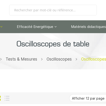
Efficacité Energétique
Matériels didactiques
Oscilloscopes de table
Tests & Mesures
Oscilloscopes
Oscilloscope
Grille
Liste