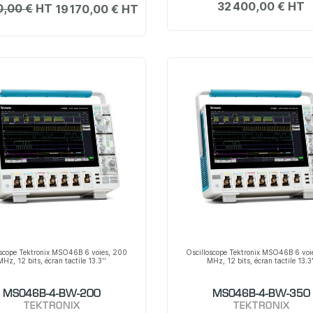
32 400,00 €
0,00 €
19 170,00 €
oscope Tektronix MSO46B 6 voies, 200
Oscilloscope Tektronix MSO46B 6 voi
MHz, 12 bits, écran tactile 13.3''
MHz, 12 bits, écran tactile 13.3'
MSO46B-4-BW-200
MSO46B-4-BW-350
TEKTRONIX
TEKTRONIX