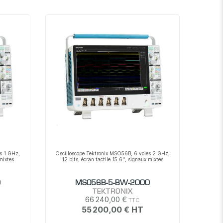
s 1 GHz,
Oscilloscope Tektronix MSO56B, 6 voies 2 GHz,
 mixtes
12 bits, écran tactile 15.6'', signaux mixtes
0
MSO56B-5-BW-2000
TEKTRONIX
66 240,00 €
55 200,00 €