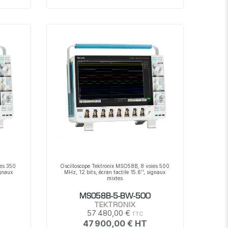
ies 350
Oscilloscope Tektronix MSO58B, 8 voies 500
ignaux
MHz, 12 bits, écran tactile 15.6'', signaux
mixtes
MSO58B-5-BW-500
TEKTRONIX
57 480,00 €
47 900,00 €