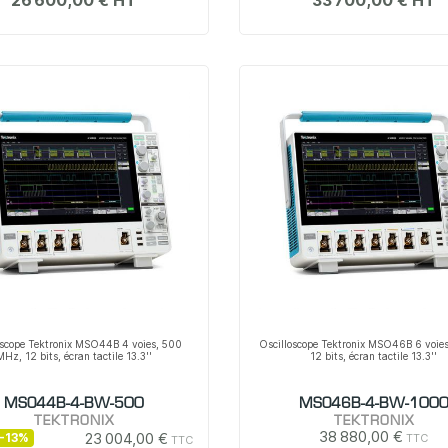
26 600,00 €
33 700,00 €
oscope Tektronix MSO44B 4 voies, 500
Oscilloscope Tektronix MSO46B 6 voies
MHz, 12 bits, écran tactile 13.3''
12 bits, écran tactile 13.3''
MSO44B-4-BW-500
MSO46B-4-BW-100
TEKTRONIX
TEKTRONIX
38 880,00 €
23 004,00 €
-13%