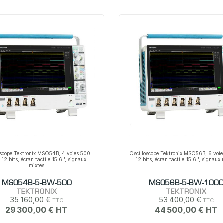
oscope Tektronix MSO54B, 4 voies 500
Oscilloscope Tektronix MSO56B, 6 voie
12 bits, écran tactile 15.6'', signaux
12 bits, écran tactile 15.6'', signaux
mixtes
MSO54B-5-BW-500
MSO56B-5-BW-100
TEKTRONIX
TEKTRONIX
35 160,00 €
53 400,00 €
29 300,00 €
44 500,00 €