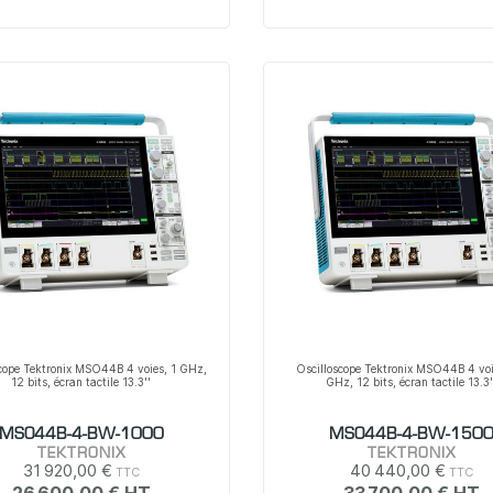
scope Tektronix MSO44B 4 voies, 1 GHz,
Oscilloscope Tektronix MSO44B 4 voi
12 bits, écran tactile 13.3''
GHz, 12 bits, écran tactile 13.3'
MSO44B-4-BW-1000
MSO44B-4-BW-150
TEKTRONIX
TEKTRONIX
31 920,00 €
40 440,00 €