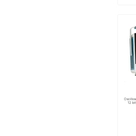
Oscillo
12 bit