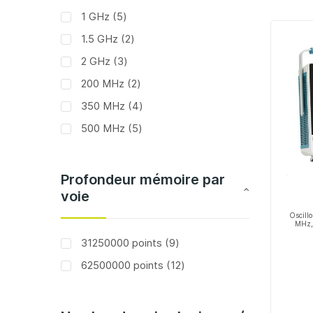
articles
1 GHz
5
articles
1.5 GHz
2
articles
2 GHz
3
articles
200 MHz
2
articles
350 MHz
4
articles
500 MHz
5
Profondeur mémoire par
voie
Oscill
MHz, 
articles
31250000 points
9
articles
62500000 points
12