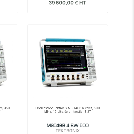
39 600,00 €
es, 350
Oscilloscope Tektronix MSO46B 6 voies, 500
'
MHz, 12 bits, écran tactile 13.3''
MSO46B-4-BW-500
TEKTRONIX