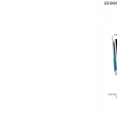
22 00
Oscill