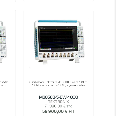
ies 500
Oscilloscope Tektronix MSO58B 8 voies 1 GHz,
ignaux
12 bits, écran tactile 15.6'', signaux mixtes
MSO58B-5-BW-1000
TEKTRONIX
71 880,00 €
59 900,00 €