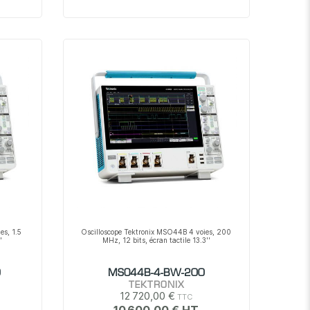
es, 1.5
Oscilloscope Tektronix MSO44B 4 voies, 200
'
MHz, 12 bits, écran tactile 13.3''
0
MSO44B-4-BW-200
TEKTRONIX
12 720,00 €