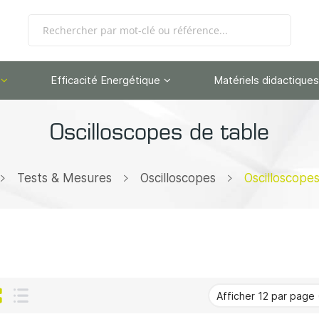
Efficacité Energétique
Matériels didactiques
Oscilloscopes de table
Tests & Mesures
Oscilloscopes
Oscilloscope
Grille
Liste