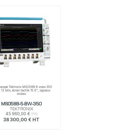
oscope Tektronix MSO58B 8 voies 350
12 bits, écran tactile 15.6'', signaux
mixtes
MSO58B-5-BW-350
TEKTRONIX
45 960,00 €
38 300,00 €