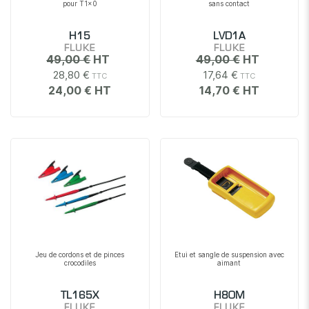
pour T1x0
sans contact
H15
LVD1A
FLUKE
FLUKE
49,00 €
49,00 €
28,80 €
17,64 €
24,00 €
14,70 €
Jeu de cordons et de pinces
Etui et sangle de suspension avec
crocodiles
aimant
TL165X
H80M
FLUKE
FLUKE