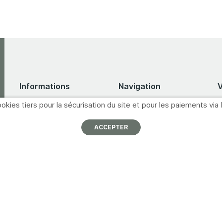
Informations
Navigation
okies tiers pour la sécurisation du site et pour les paiements via 
À propos
Nos partenaires
I
p
ACCEPTER
Nous contacter
Promotions
Mentions légales
Catalogues
A
Conditions générales de
Formations
vente
M
Inscription newsletter
Offres d'emploi