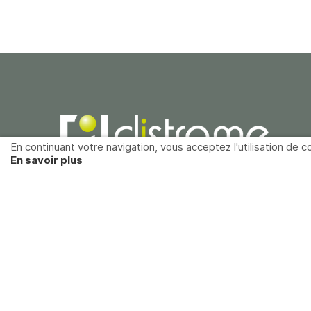
En continuant votre navigation, vous acceptez l'utilisation de co
En savoir plus
Distrame SAS
Parc du grand Troyes
40 rue de Vienne
10300 Sainte-Savine
France
+33 (0)3 25 71 25 83