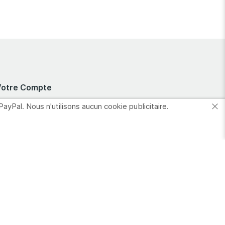
Votre Compte
PayPal. Nous n'utilisons aucun cookie publicitaire.
nformations
ersonnelles
Commandes
dresses
es favoris