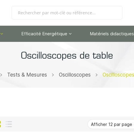
Efficacité Energétique
Matériels didactiques
Oscilloscopes de table
Tests & Mesures
Oscilloscopes
Oscilloscope
Grille
Liste