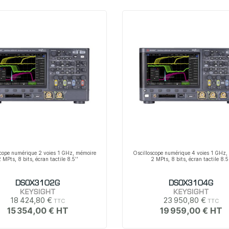
scope numérique 2 voies 1 GHz, mémoire
Oscilloscope numérique 4 voies 1 GHz,
 MPts, 8 bits, écran tactile 8.5''
2 MPts, 8 bits, écran tactile 8.5
DSOX3102G
DSOX3104G
KEYSIGHT
KEYSIGHT
18 424,80 €
23 950,80 €
15 354,00 €
19 959,00 €