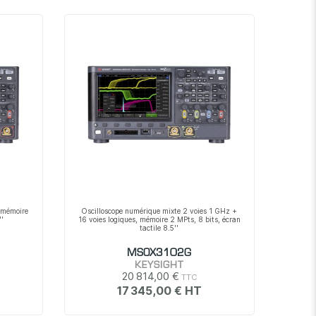
décroissant
 mémoire
Oscilloscope numérique mixte 2 voies 1 GHz +
''
16 voies logiques, mémoire 2 MPts, 8 bits, écran
tactile 8.5''
MSOX3102G
KEYSIGHT
20 814,00 €
17 345,00 €