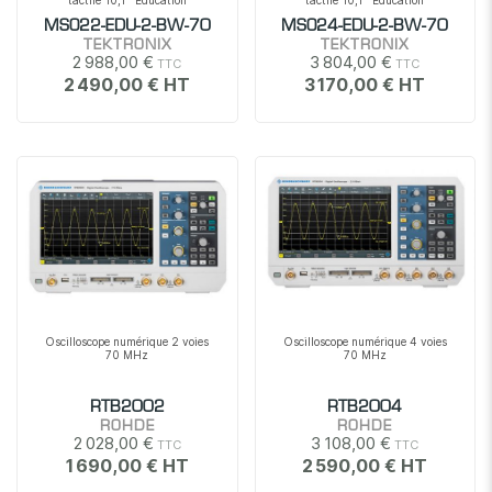
tactile 10,1'' Education
tactile 10,1'' Education
MSO22-EDU-2-BW-70
MSO24-EDU-2-BW-70
TEKTRONIX
TEKTRONIX
2 988,00 €
3 804,00 €
2 490,00 €
3 170,00 €
Oscilloscope numérique 2 voies
Oscilloscope numérique 4 voies
70 MHz
70 MHz
RTB2002
RTB2004
ROHDE
ROHDE
2 028,00 €
3 108,00 €
1 690,00 €
2 590,00 €