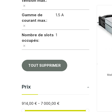
tension max.
Gamme de
1.5 A
courant max.
Nombre de slots
1
occupés
TOUT SUPPRIMER
Modu
Prix
914,00 €
-
7 000,00 €