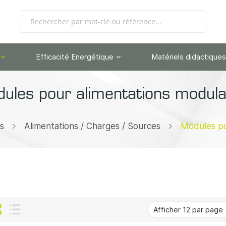
Efficacité Energétique
Matériels didactiques
ules pour alimentations modula
s
Alimentations / Charges / Sources
Modules po
Grille
Liste