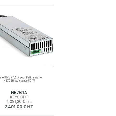
le 50 V / 1,5 A pour l'alimentation
N6705B, puissance 50 W
N6761A
KEYSIGHT
4 081,20 €
3 401,00 €