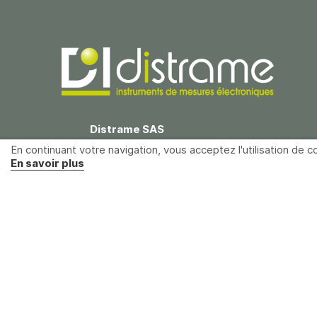
Distrame SAS
Parc du grand Troyes
En continuant votre navigation, vous acceptez l'utilisation de co
40 rue de Vienne
En savoir plus
10300 Sainte-Savine
France
+33 (0)3 25 71 25 83
infos@distrame.fr