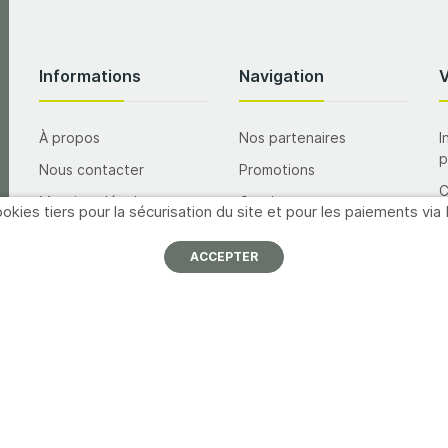
Informations
Navigation
À propos
Nos partenaires
I
p
Nous contacter
Promotions
Mentions légales
Catalogues
okies tiers pour la sécurisation du site et pour les paiements via 
A
Conditions générales de
Formations
vente
M
ACCEPTER
Inscription newsletter
Offres d'emploi