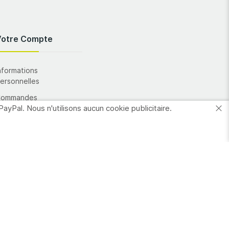
Votre Compte
nformations
ersonnelles
Commandes
PayPal. Nous n'utilisons aucun cookie publicitaire.
dresses
es favoris