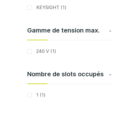
article
KEYSIGHT
1
Gamme de tension max.
article
240 V
1
Nombre de slots occupés
article
1
1