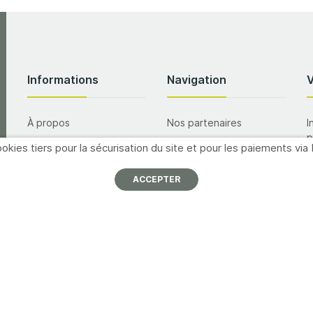
Informations
Navigation
À propos
Nos partenaires
I
p
Nous contacter
Promotions
okies tiers pour la sécurisation du site et pour les paiements via 
Mentions légales
Catalogues
ACCEPTER
A
Conditions générales de
Formations
vente
M
Inscription newsletter
Offres d'emploi