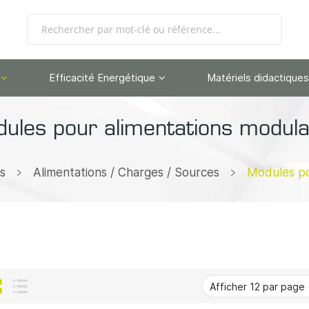
Efficacité Energétique
Matériels didactiques
ules pour alimentations modula
s
Alimentations / Charges / Sources
Modules po
Grille
Liste