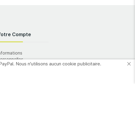
Votre Compte
nformations
ersonnelles
PayPal. Nous n'utilisons aucun cookie publicitaire.
Commandes
dresses
es favoris