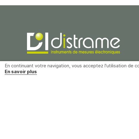
En continuant votre navigation, vous acceptez l'utilisation de co
Distrame SAS
En savoir plus
Parc du grand Troyes
40 rue de Vienne
10300 Sainte-Savine
France
+33 (0)3 25 71 25 83
infos@distrame.fr