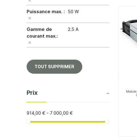
Puissance max.
50 W
Gamme de
2.5 A
courant max.
TOUT SUPPRIMER
Prix
Module 
914,00 €
-
7 000,00 €