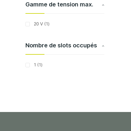
Gamme de tension max.
article
20 V
1
Nombre de slots occupés
article
1
1