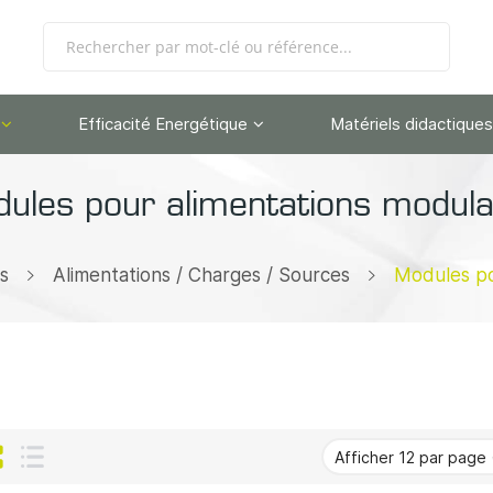
Efficacité Energétique
Matériels didactiques
ules pour alimentations modula
s
Alimentations / Charges / Sources
Modules po
Grille
Liste