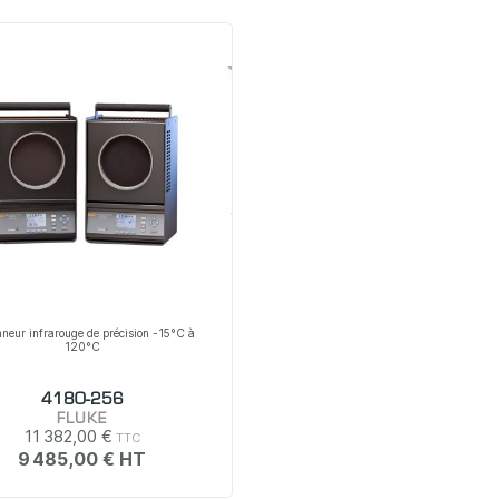
nneur infrarouge de précision -15°C à
120°C
4180-256
FLUKE
11 382,00 €
9 485,00 €