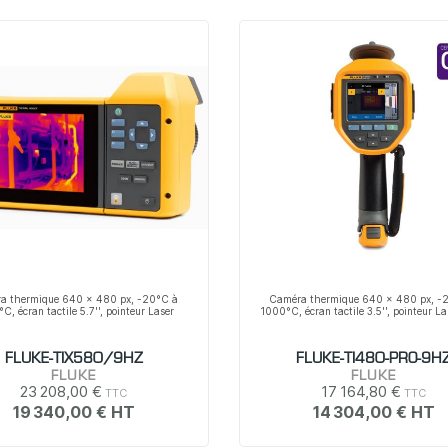
a thermique 640 x 480 px, -20°C à
Caméra thermique 640 x 480 px, -
C, écran tactile 5.7'', pointeur Laser
1000°C, écran tactile 3.5'', pointeur La
FLUKE-TIX580/9HZ
FLUKE-TI480-PRO-9H
FLUKE
FLUKE
23 208,00 €
17 164,80 €
19 340,00 €
14 304,00 €