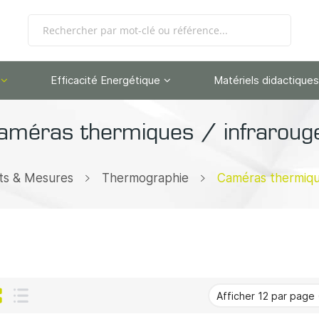
Efficacité Energétique
Matériels didactiques
améras thermiques / infraroug
ts & Mesures
Thermographie
Caméras thermiqu
Grille
Liste