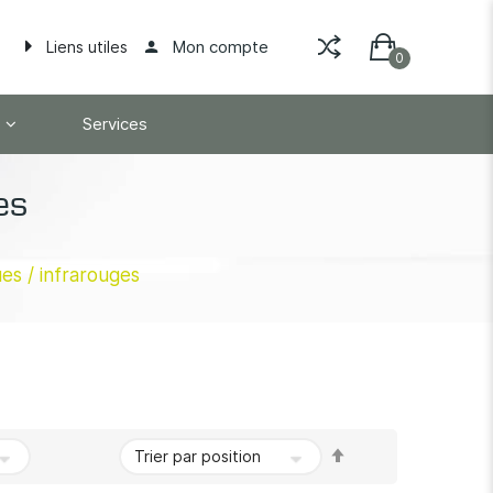
Mon compte
Liens utiles
Services
es
es / infrarouges
Par
ordre