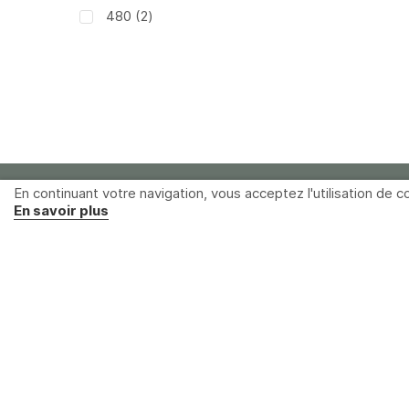
articles
480
2
En continuant votre navigation, vous acceptez l'utilisation de co
En savoir plus
Distrame SAS
Parc du grand Troyes
40 rue de Vienne