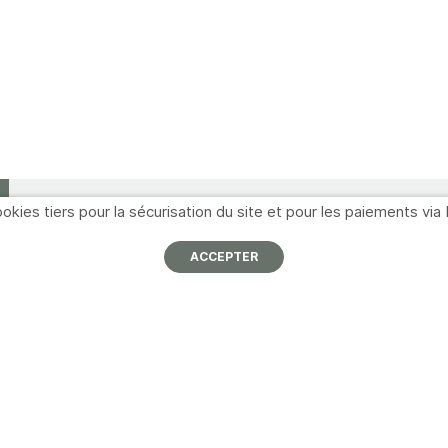
okies tiers pour la sécurisation du site et pour les paiements via 
ACCEPTER
Informations
Navigation
À propos
Nos partenaires
I
p
Nous contacter
Promotions
Mentions légales
Catalogues
A
Conditions générales de
Formations