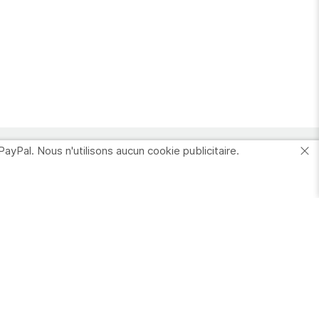
PayPal. Nous n'utilisons aucun cookie publicitaire.
Votre Compte
nformations
ersonnelles
Commandes
dresses