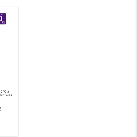
décroissant
20°C à
ser, WiFi
Z