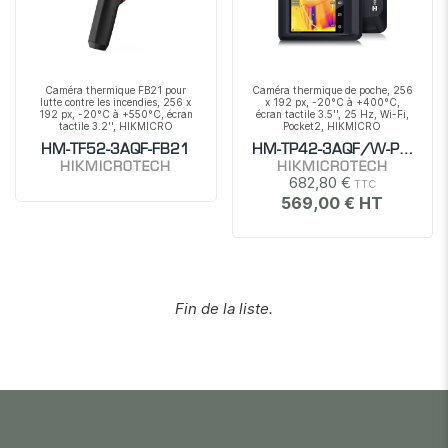
Caméra thermique FB21 pour
Caméra thermique de poche, 256
lutte contre les incendies, 256 x
x 192 px, -20°C à +400°C,
192 px, -20°C à +550°C, écran
écran tactile 3.5'', 25 Hz, Wi-Fi,
tactile 3.2'', HIKMICRO
Pocket2, HIKMICRO
HM-TF52-3AQF-FB21
HM-TP42-3AQF/W-POCKE
HIKMICROTECH
HIKMICROTECH
682,80 €
569,00 €
Fin de la liste.