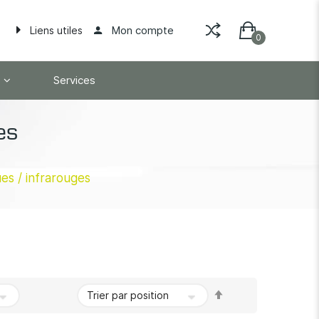
Mon compte
Liens utiles
Services
es
es / infrarouges
Par
ordre