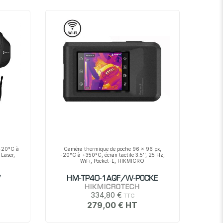
décroissant
 -20°C à
Caméra thermique de poche 96 x 96 px,
 Laser,
-20°C à +350°C, écran tactile 3.5'', 25 Hz,
WiFi, Pocket-E, HIKMICRO
V
HM-TP40-1AQF/W-POCKE
HIKMICROTECH
334,80 €
279,00 €