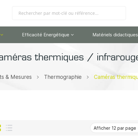
Efficacité Energétique
Matériels didactiques
améras thermiques / infraroug
ts & Mesures
Thermographie
Caméras thermiqu
Grille
Liste