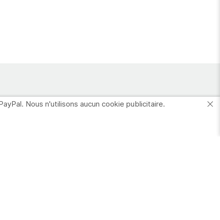
PayPal. Nous n'utilisons aucun cookie publicitaire.
Votre Compte
nformations
ersonnelles
Commandes
dresses
es favoris