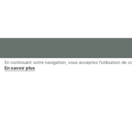
En continuant votre navigation, vous acceptez l'utilisation de co
En savoir plus
Distrame SAS
Parc du grand Troyes
40 rue de Vienne
10300 Sainte-Savine
France