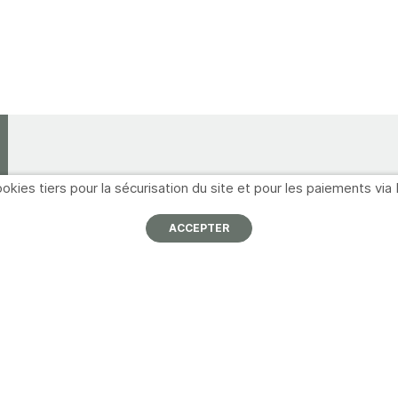
okies tiers pour la sécurisation du site et pour les paiements via 
Informations
Navigation
ACCEPTER
À propos
Nos partenaires
I
p
Nous contacter
Promotions
Mentions légales
Catalogues
A
Conditions générales de
Formations
vente
M
Inscription newsletter