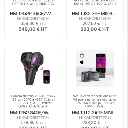
192 px, -20°C à +550°C, écran
Plus v2 pour smartphone 256 x
3.2'', 25 Hz, Wi-Fi, HIKMICRO
192 px -20°C à 400°C, 25 Hz
HM-TP52P-3AQF/W-B20S
HM-TJ32-7RF-MI2PLV2
HIKMICROTECH
HIKMICROTECH
658,80 €
267,60 €
549,00 €
223,00 €
Caméra thermique B21LS 256 x
Module caméra thermique Mini2
192 px, -20°C à +550°C, écran
V2 pour smartphone Android ou
3.2'', 25 Hz, Wi-Fi, Pointer
iOS, 256 x 192 px, -20°C à
LASER, Mode SuperIR
400°C, 25 Hz
HM-TP52-3AQF/W-B21LS
HM-TJ12-3ARF-MINI2V2
HIKMICROTECH
HIKMICROTECH
478,80 €
238,80 €