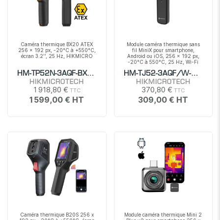
Caméra thermique BX20 ATEX
Module caméra thermique sans
256 x 192 px, -20°C à +550°C,
fil MiniX pour smartphone,
écran 3.2'', 25 Hz, HIKMICRO
Android ou iOS, 256 x 192 px,
-20°C à 550°C, 25 Hz, Wi-Fi
HM-TP52N-3AQF-BX20
HM-TJ52-3AQF/W-MINI
HIKMICROTECH
HIKMICROTECH
1 918,80 €
370,80 €
1 599,00 €
309,00 €
Caméra thermique B20S 256 x
Module caméra thermique Mini 2